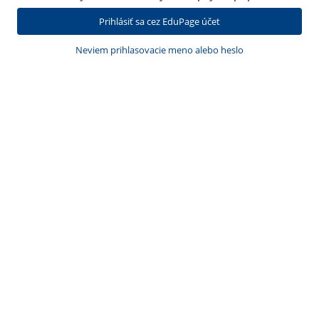
Prihlásiť sa cez EduPage účet
Neviem prihlasovacie meno alebo heslo