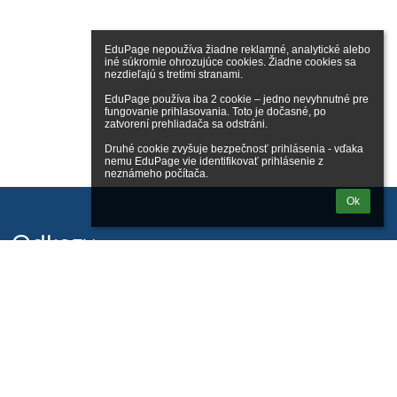
EduPage nepoužíva žiadne reklamné, analytické alebo 
iné súkromie ohrozujúce cookies. Žiadne cookies sa 
nezdieľajú s tretími stranami.

EduPage používa iba 2 cookie – jedno nevyhnutné pre 
fungovanie prihlasovania. Toto je dočasné, po 
zatvorení prehliadača sa odstráni.

Druhé cookie zvyšuje bezpečnosť prihlásenia - vďaka 
nemu EduPage vie identifikovať prihlásenie z 
neznámeho počítača.
Ok
Odkazy
Správca obsahu
Technická podpora
Vyhlásenie o prístupnosti
Právne informácie
Zásady ochrany osobných údajov