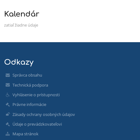
Kalendár
zatiaľ žiadne údaje
Odkazy
Správca obsahu
Technická podpora
Vyhlásenie o prístupnosti
Právne informácie
Zásady ochrany osobných údajov
Údaje o prevádzkovateľovi
Mapa stránok