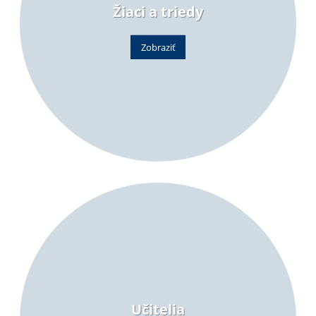
Žiaci a triedy
Zobraziť
Učitelia